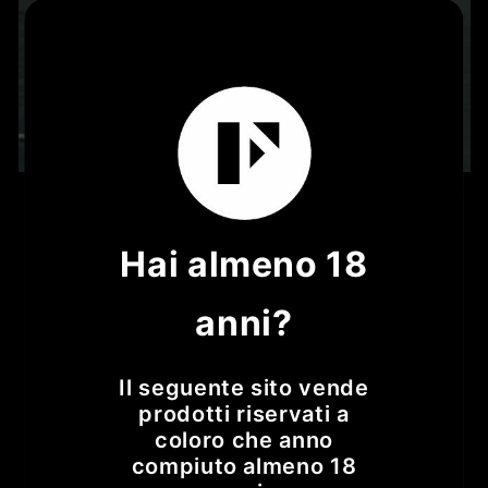
ANNIBALE
Hai almeno 18
Composizione:
anni?
-60 ml Annibale
-30 ml succo limone
Il seguente sito vende
-20 ml sciroppo di zucchero
prodotti riservati a
coloro che anno
-5 gocce foamer
compiuto almeno 18