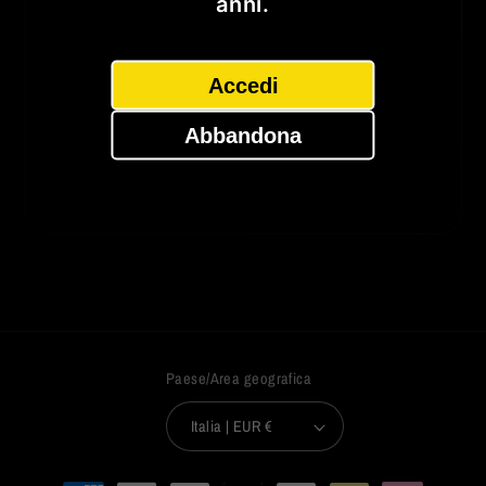
anni.
Provalo ora!
Accedi
Abbandona
←Torna indietro
Paese/Area geografica
Italia | EUR €
Metodi