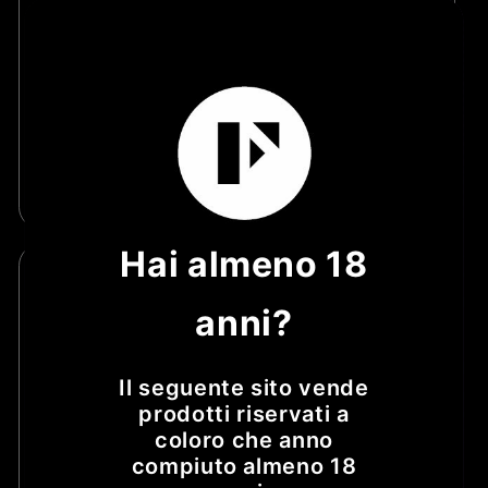
o
n
Gin Franz
Amaro Annibale
Produttore:
Produttore:
FRANZDISTILLERY
FRANZDISTILLERY
e
Prezzo
€29,50 EUR
Prezzo
€20,90 EUR
di
di
:
Aggiungi al
Aggiungi al
listino
listino
carrello
carrello
Hai almeno 18
anni?
Il seguente sito vende
prodotti riservati a
coloro che anno
compiuto almeno 18